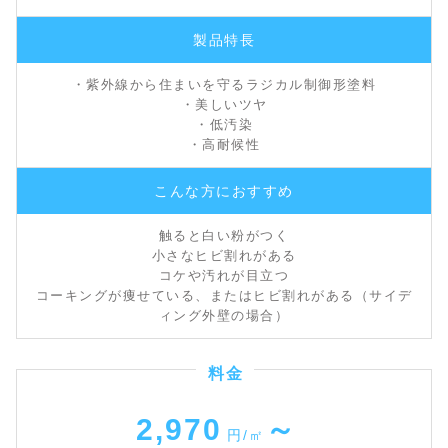
製品特長
・紫外線から住まいを守るラジカル制御形塗料
・美しいツヤ
・低汚染
・高耐候性
こんな方に
おすすめ
触ると白い粉がつく
小さなヒビ割れがある
コケや汚れが目立つ
コーキングが痩せている、またはヒビ割れがある
（サイデ
ィング外壁の場合）
料金
2,970
～
円/㎡